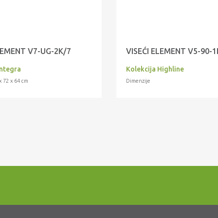
LEMENT V7-UG-2K/7
VISEĆI ELEMENT V5-90-1
Integra
Kolekcija Highline
x 72 x 64 cm
Dimenzije