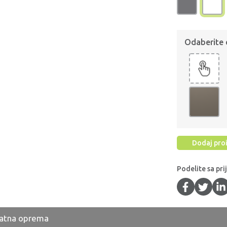
Odaberite
Dodaj proi
Podelite sa pri
atna oprema