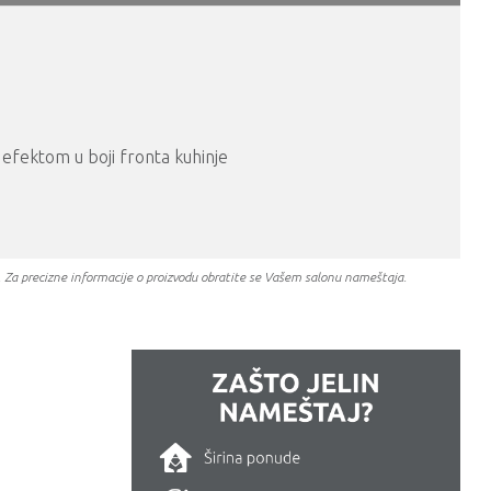
 efektom u boji fronta kuhinje
a. Za precizne informacije o proizvodu obratite se Vašem salonu nameštaja.