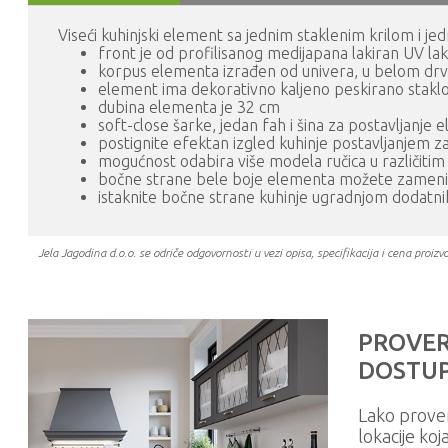
Viseći kuhinjski element sa jednim staklenim krilom i je
front je od profilisanog medijapana lakiran UV lak
korpus elementa izrađen od univera, u belom dr
element ima dekorativno kaljeno peskirano stakl
dubina elementa je 32 cm
soft-close šarke, jedan fah i šina za postavljanje
postignite efektan izgled kuhinje postavljanjem za
mogućnost odabira više modela ručica u različiti
bočne strane bele boje elementa možete zamen
istaknite bočne strane kuhinje ugradnjom dodatn
Jela Jagodina d.o.o. se odriče odgovornosti u vezi opisa, specifikacija i cena pr
PROVER
DOSTUP
Lako prove
lokacije koj