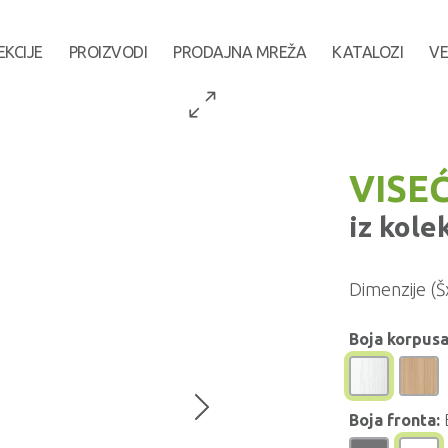
EKCIJE
PROIZVODI
PRODAJNA MREŽA
KATALOZI
VE
VISEĆ
iz kole
Dimenzije (Š
Boja korpusa
Boja fronta: