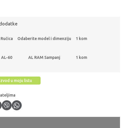
 dodatke
Ručica
Odaberite model i dimenziju
1 kom
AL-60
AL RAM Sampanj
1 kom
zvod u moju listu
jateljima