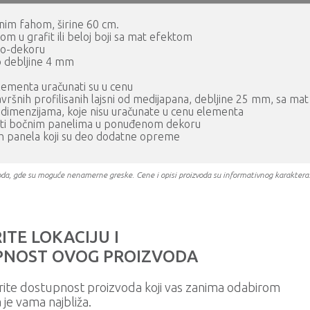
dnim fahom, širine 60 cm.
om u grafit ili beloj boji sa mat efektom
vo-dekoru
o debljine 4 mm
 elementa uračunati su u cenu
vršnih profilisanih lajsni od medijapana, debljine 25 mm, sa mat
m dimenzijama, koje nisu uračunate u cenu elementa
iti bočnim panelima u ponuđenom dekoru
ih panela koji su deo dodatne opreme
oizvoda, gde su moguće nenamerne greske. Cene i opisi proizvoda su informativnog karakter
ITE LOKACIJU I
NOST OVOG PROIZVODA
rite dostupnost proizvoda koji vas zanima odabirom
a je vama najbliža.