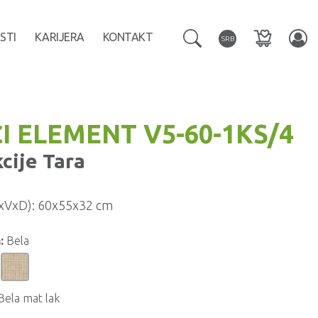
STI
KARIJERA
KONTAKT
SRB
I ELEMENT V5-60-1KS/4
kcije
Tara
xVxD):
60x55x32 cm
:
Bela
Bela mat lak