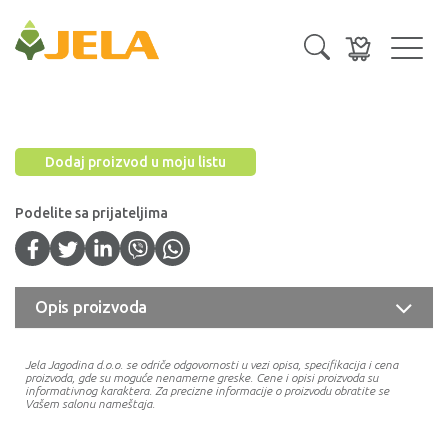
Toggl
navig
Dodaj proizvod u moju listu
Podelite sa prijateljima
Opis proizvoda
Jela Jagodina d.o.o. se odriče odgovornosti u vezi opisa, specifikacija i cena
proizvoda, gde su moguće nenamerne greske. Cene i opisi proizvoda su
informativnog karaktera. Za precizne informacije o proizvodu obratite se
Vašem salonu nameštaja.