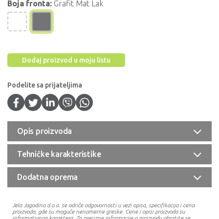
Boja fronta:
Grafit Mat Lak
Dodaj proizvod u moju listu
Podelite sa prijateljima
Opis proizvoda
Tehničke karakteristike
Dodatna oprema
Jela Jagodina d.o.o. se odriče odgovornosti u vezi opisa, specifikacija i cena
proizvoda, gde su moguće nenamerne greske. Cene i opisi proizvoda su
informativnog karaktera. Za precizne informacije o proizvodu obratite se